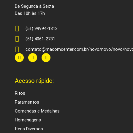
De Segunda à Sexta
Das 10h às 17h
(51) 99994-1313
(51) 4061-2781
contato@macomcenter.com.br/novo/novo/novo/nov
F
T
Y
a
w
o
c
i
u
e
t
t
b
t
u
o
e
b
Acesso rápido:
o
r
e
k
Ritos
Paramentos
Comendas e Medalhas
Homenagens
Itens Diversos