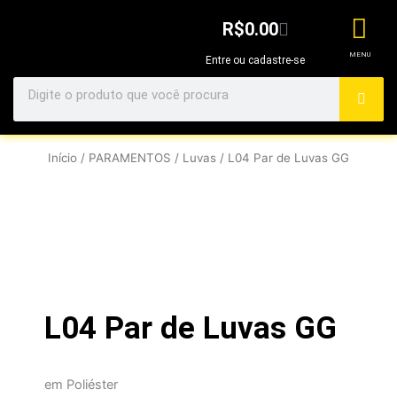
Ir
Cart
R$
0.00
para
o
MENU
Entre ou cadastre-se
conteúdo
Search
Início
/
PARAMENTOS
/
Luvas
/ L04 Par de Luvas GG
L04 Par de Luvas GG
em Poliéster