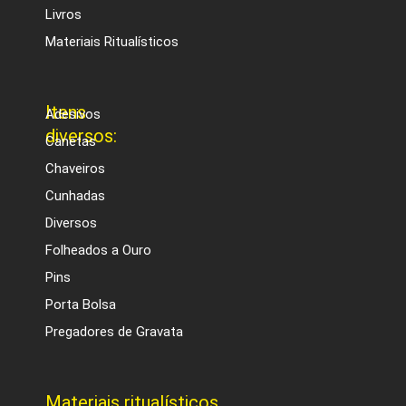
Livros
Materiais Ritualísticos
Itens
Adesivos
diversos:
Canetas
Chaveiros
Cunhadas
Diversos
Folheados a Ouro
Pins
Porta Bolsa
Pregadores de Gravata
Materiais ritualísticos