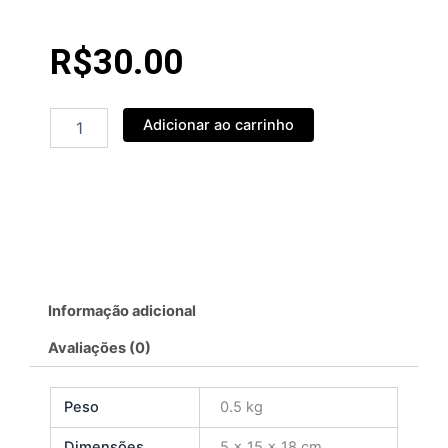
R$
30.00
L04
Adicionar ao carrinho
Par
de
Luvas
GG
quantidade
Informação adicional
Avaliações (0)
Peso
0.5 kg
Dimensões
5 × 15 × 18 cm