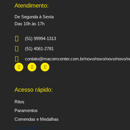
Atendimento:
De Segunda à Sexta
Das 10h às 17h
(51) 99994-1313
(51) 4061-2781
contato@macomcenter.com.br/novo/novo/novo/novo/no
F
T
Y
a
w
o
c
i
u
e
t
t
b
t
u
o
e
b
Acesso rápido:
o
r
e
k
Ritos
Paramentos
Comendas e Medalhas
Homenagens