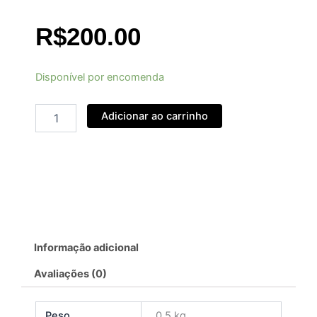
R$
200.00
GOB
Disponível por encomenda
03
Avental
Adicionar ao carrinho
1º
Vigilante
quantidade
Informação adicional
Avaliações (0)
Peso
0.5 kg