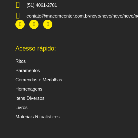
(51) 4061-2781
contato@macomcenter.com.br/novo/novo/novo/novo/no
F
T
Y
a
w
o
c
i
u
e
t
t
b
t
u
o
e
b
Acesso rápido:
o
r
e
k
Ritos
Paramentos
Comendas e Medalhas
Homenagens
Itens Diversos
Livros
Materiais Ritualísticos